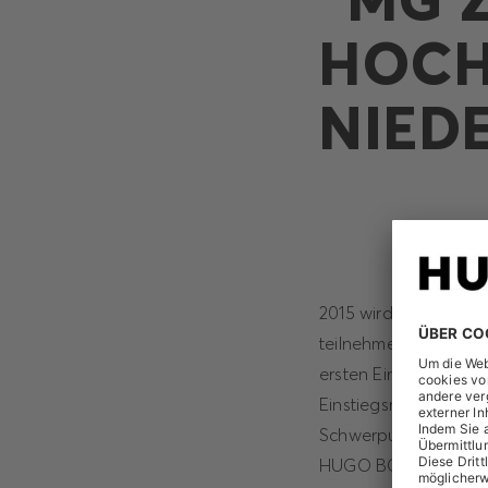
HOCH
NIED
2015 wird HUGO BOSS
teilnehmen.\r\nDort 
ersten Eindruck von 
Einstiegsmöglichkeite
Schwerpunkt eher im
HUGO BOSS ihr Employ