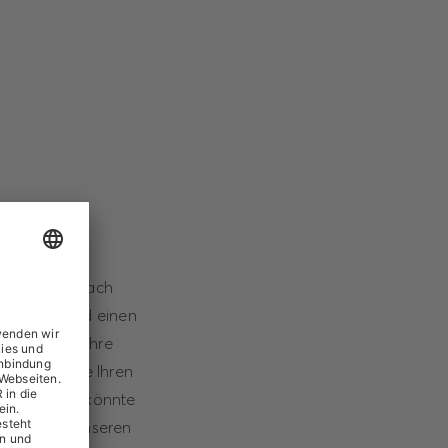
Mönchengladbach
utauschen und einen
r Sie über Ihre
. Egal ob Sie Ihren
tzte haben, könnte
erzlich an unseren