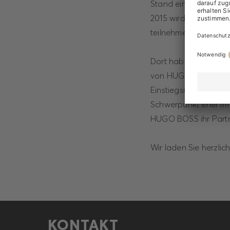
Stand ein und hoffen,
2015 wird HUGO BOSS
teilnehmen.
Dort haben Sie die M
von HUGO BOSS als Ar
Einstiegsmöglichkeite
Schwerpunkt eher im
HUGO BOSS ihr Partne
Wir laden Sie herzlic
KONTAKT