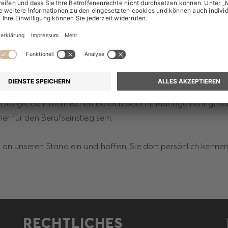
 Sie dort persönlich kennen zu lernen.
 wieder bei „MG zieht an“ der Hochschule Niederrhein in 
öglichkeit sich mit unseren Mitarbeitern auszutauschen und e
beitgeber zu gewinnen. Gerne informieren wir Sie über Ihre
n bei uns und sind schon gespannt auf Ihre beruflichen Pläne
 Design, dem technischen Bereich oder im Management gese
r für den Berufseinstieg sein.
h an unseren Stand ein und hoffen, Sie dort persönlich kennen
RECHTLICHES