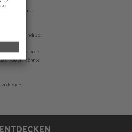
Mönchengladbach
inen ersten Eindruck
. Egal ob Sie Ihren
tzte haben, könnte
 zu lernen.
ENTDECKEN