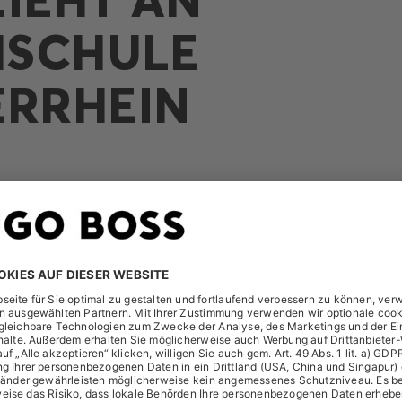
SCHULE
ERRHEIN
 wieder bei „MG zieht an“ der Hochschule Niederrhein in 
haben Sie die Möglichkeit sich mit unseren Mitarbeitern ausz
HUGO BOSS als Arbeitgeber zu gewinnen. Gerne informieren wi
n bei uns und sind schon gespannt auf Ihre beruflichen Pläne
 Design, dem technischen Bereich oder im Management gese
er of Choice für den Berufseinstieg sein.\r\nWir laden Sie h