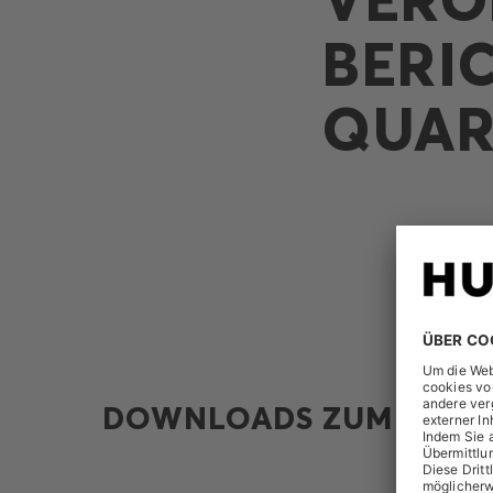
BERI
QUAR
DOWNLOADS ZUM THEM