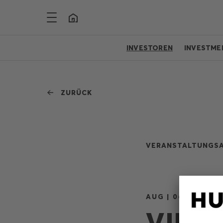
INVESTOREN
INVESTME
ZURÜCK
VERANSTALTUNGSA
AUG | 06 | 2021
VIRT