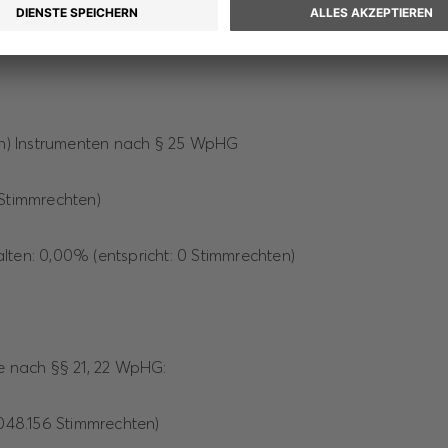
lten: 0,001% (entspricht: 449 Stimmrechten)
gen) Instrumenten nach § 25 WpHG
 Stimmrechten)
lten: 0,00% (entspricht: 0 Stimmrechten)
le nach §§ 21, 22 WpHG:
.048.156 Stimmrechten)