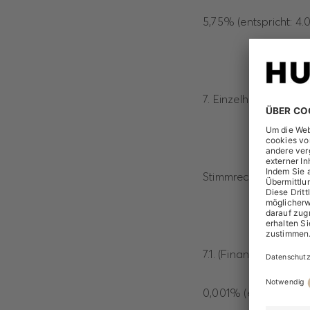
5,75% (entspricht: 4
7. Einzelheiten zum S
Stimmrechtsanteil a
7.1. (Finanz-/sonsti
0,001% (entspricht: 