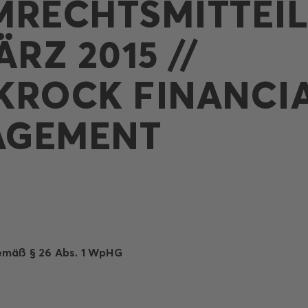
MRECHTSMITTEI
ÄRZ 2015 //
KROCK FINANCI
AGEMENT
emäß § 26 Abs. 1 WpHG