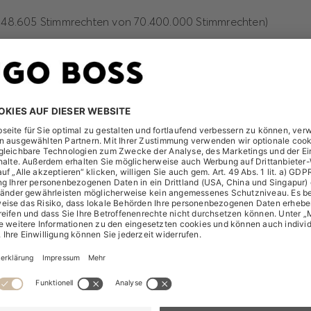
.048.605 Stimmrechten von 70.400.000 Stimmrechten)
timmrechtsanteil:
ufgrund von
gen) Instrumenten nach § 25a WpHG:
449 Stimmrechten)