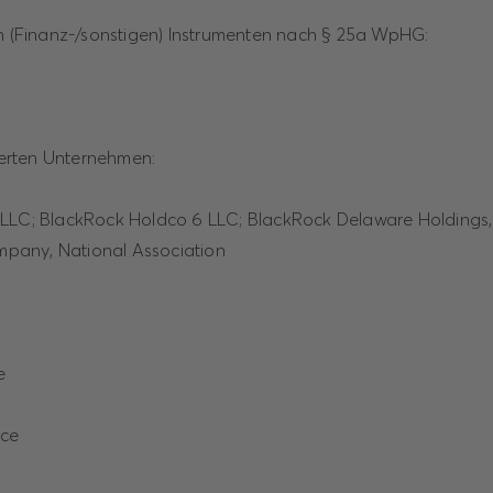
en (Finanz-/sonstigen) Instrumenten nach § 25a WpHG:
lierten Unternehmen:
LLC; BlackRock Holdco 6 LLC; BlackRock Delaware Holdings,
ompany, National Association
e
nce