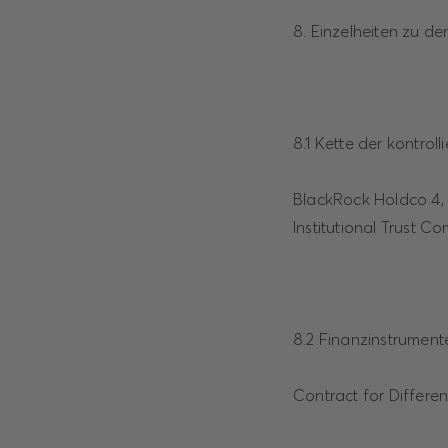
8. Einzelheiten zu d
8.1 Kette der kontrol
BlackRock Holdco 4, 
Institutional Trust C
8.2 Finanzinstrument
Contract for Differe