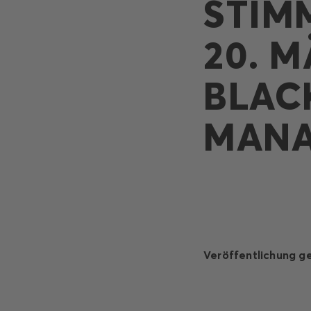
STIM
20. M
BLAC
MAN
Veröffentlichung g