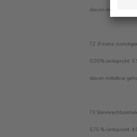
davon mittelbar geha
7.2. (Finanz-/sonsti
0,00% (entspricht: 0
davon mittelbar geha
7.3 Stimmrechtsantei
5,75 % (entspricht: 4