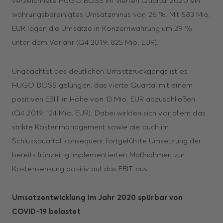
verzeichnete HUGO BOSS im vierten Quartal 2020 ein
währungs­bereinigtes Umsatzminus von 26 %. Mit 583 Mio.
EUR lagen die Umsätze in Konzern­währung um 29 %
unter dem Vorjahr (Q4 2019: 825 Mio. EUR).
Ungeachtet des deutlichen Umsatzrückgangs ist es
HUGO BOSS gelungen, das vierte Quartal mit einem
positiven EBIT in Höhe von 13 Mio. EUR abzuschließen
(Q4 2019: 124 Mio. EUR). Dabei wirkten sich vor allem das
strikte Kosten­management sowie die auch im
Schlussquartal konsequent fortgeführte Umsetzung der
bereits frühzeitig implementierten Maßnahmen zur
Kostensenkung positiv auf das EBIT aus.
Umsatzentwicklung im Jahr 2020 spürbar von
COVID-19 belastet