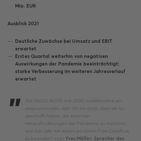
Mio. EUR
Ausblick 2021
Deutliche Zuwächse bei Umsatz und EBIT
erwartet
Erstes Quartal weiterhin von negativen
Auswirkungen der Pandemie beeinträchtigt;
starke Verbesserung im weiteren Jahresverlauf
erwartet
„Für HUGO BOSS war 2020 zweifelsohne ein
anspruchsvolles Jahr. Ich bin stolz, dass wir es
geschafft haben, die enormen
Herausforderungen der Pandemie zu meistern
und das Jahr mit einem positiven Free Cashflow
zu beenden“, sagt
Yves Müller, Sprecher des