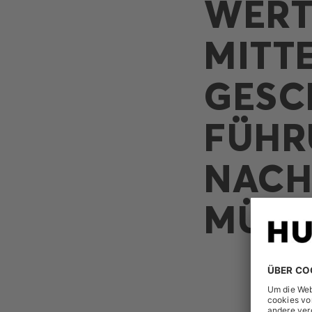
WERT
MITT
GESC
FÜHR
NACH 
MÜLL