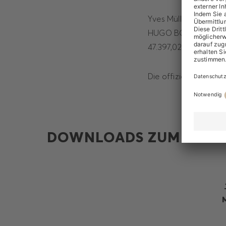
Yves Müller, Mitglie
HUGO BOSS AG zu ein
47.397,02 Euro gekau
Die offizielle Meldu
DOWNLOADS ZUM THEM