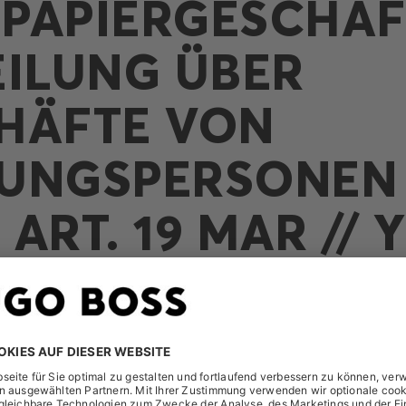
PAPIERGESCHÄF
EILUNG ÜBER
HÄFTE VON
UNGSPERSONEN
ART. 19 MAR // 
ER