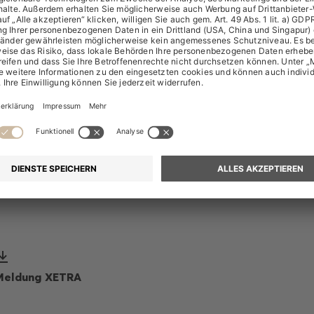
d des Vorstands, hat am 28. September 2022 insgesamt 1.000 
em Durchschnittspreis von 47,397 Euro und einem Gesamtv
ft.
ng kann hier abgerufen werden:
A
Meldung XETRA