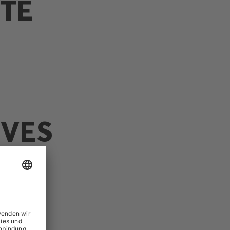
TE
YVES