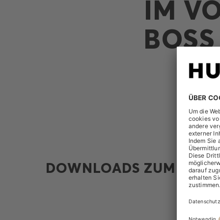
IM V
BOSS
DOWNLOADS ZUM THEM