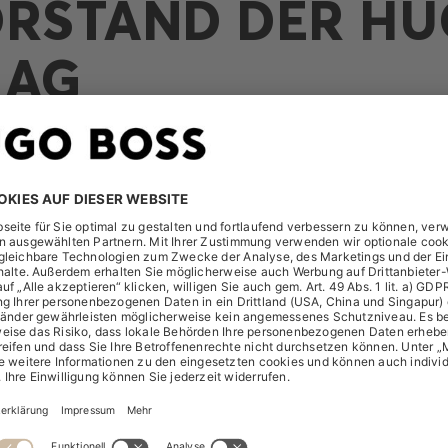
ORSTAND DER H
 AG
A