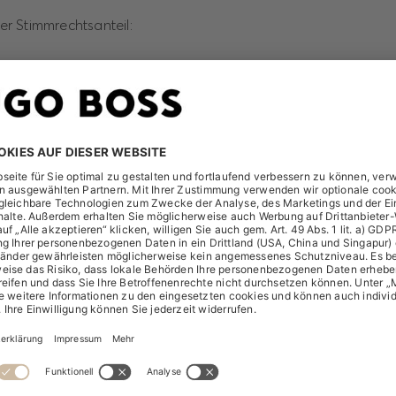
ger Stimmrechtsanteil:
 Stimmrechten von 70.400.000 Stimmrechten)
timmrechtsanteil:
ufgrund von
gen) Instrumenten nach § 25a WpHG:
Stimmrechten)
lten: 0,00% (entspricht: 0Stimmrechten)