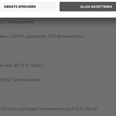
gen) Instrumenten nach § 25 WpHG:
1527 Stimmrechten)
lten: 0,002% (entspricht: 1527 Stimmrechten)
ile nach §§ 21, 22 WpHG:
.088.127 Stimmrechten)
en (Finanz-/sonstigen) Instrumenten nach § 25 WpHG: