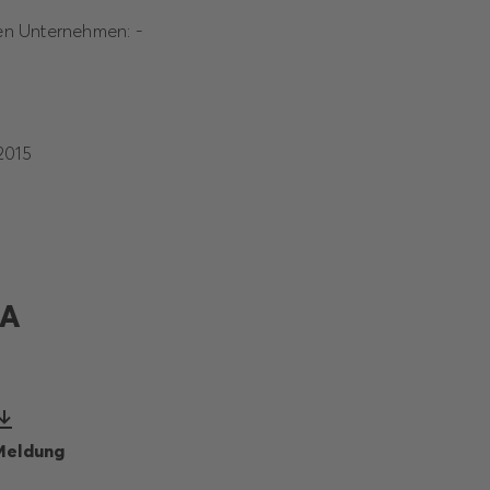
ten Unternehmen: -
 März 2015
A
Meldung