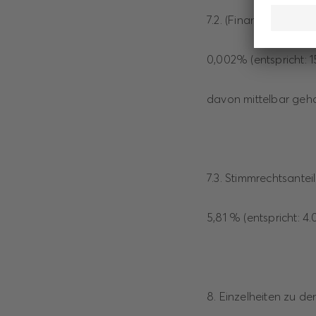
7.2. (Finanz-/sonsti
0,002% (entspricht: 
davon mittelbar geha
7.3. Stimmrechtsante
5,81 % (entspricht: 4
8. Einzelheiten zu d