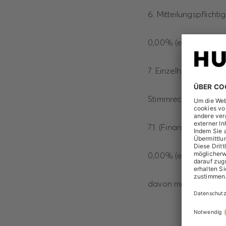
6. Mitteilungspflichti
0,00% (entspricht: 0
7. Einzelheiten zum S
Stimmrechtsanteil a
7.1. (Finanz-/sonsti
0,00% (entspricht: 0
davon mittelbar geha