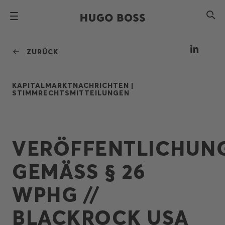
ZURÜCK
KAPITALMARKTNACHRICHTEN |
STIMMRECHTSMITTEILUNGEN
VERÖFFENTLICHUN
GEMÄSS § 26 W
PHG // B
LACKROCK USA N