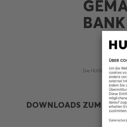
GEMÄ
BANK
Die HUGO BOSS AG ha
DOWNLOADS ZUM THEM