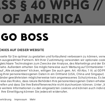
SS § 40 WPHG //
 OF AMERICA
t folgende Meldung am 8. Juli 2022 erhalten:
A