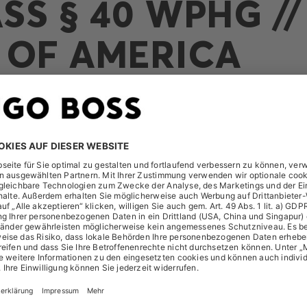
SS § 40 WPHG //
 OF AMERICA
t folgende Meldung am 19. März 2025 erhalten:
A