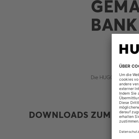
GEMÄ
BANK
Die HUGO BOSS AG ha
DOWNLOADS ZUM THEM