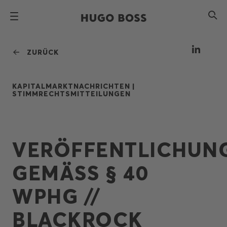
ZURÜCK
KAPITALMARKTNACHRICHTEN |
STIMMRECHTSMITTEILUNGEN
VERÖFFENTLICHUN
GEMÄSS § 40 W
PHG // B
LACKROCK