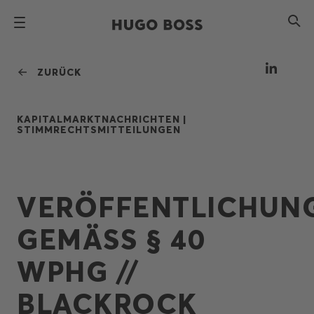
ZURÜCK
KAPITALMARKTNACHRICHTEN |
STIMMRECHTSMITTEILUNGEN
VERÖFFENTLICHUN
GEMÄSS § 40 W
PHG // B
LACKROCK