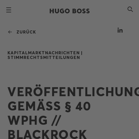
ZURÜCK
KAPITALMARKTNACHRICHTEN |
STIMMRECHTSMITTEILUNGEN
VERÖFFENTLICHUN
GEMÄSS § 40 W
PHG // B
LACKROCK