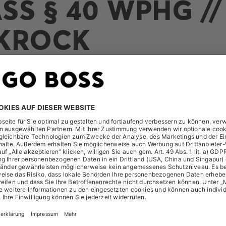
S § 40 WPHG // B
KROCK
t folgende Meldung am 12. April 2019 erhalten:
A