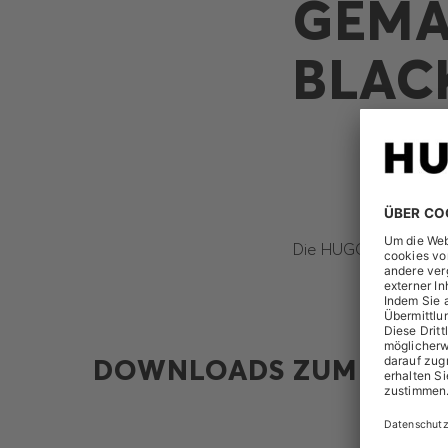
GEMÄS
LAC
Die HUGO BOSS AG ha
DOWNLOADS ZUM THEM