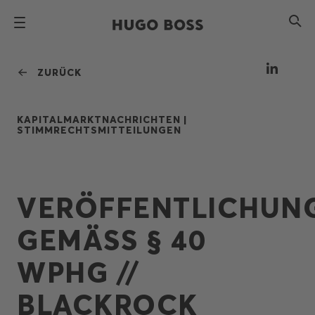
ZURÜCK
KAPITALMARKTNACHRICHTEN |
STIMMRECHTSMITTEILUNGEN
VERÖFFENTLICHUN
GEMÄSS § 40 W
PHG // B
LACKROCK