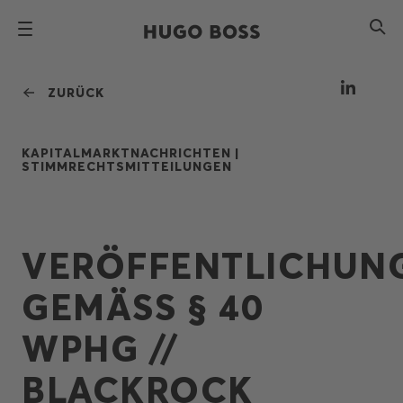
ZURÜCK
KAPITALMARKTNACHRICHTEN |
STIMMRECHTSMITTEILUNGEN
VERÖFFENTLICHUN
GEMÄSS § 40 W
PHG // B
LACKROCK