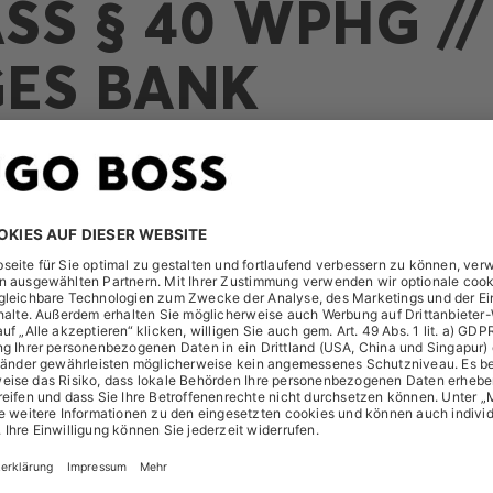
S § 40 WPHG // N
S BANK
t folgende Meldung am 07. Oktober 2019 erhalten:
A