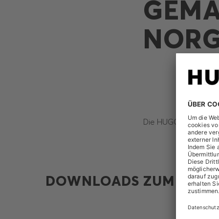
GEMÄS
ORGE
Die HUGO BOSS AG ha
DOWNLOADS ZUM THEM