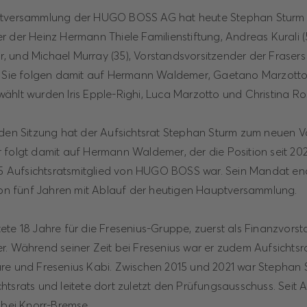
ptversammlung der HUGO BOSS AG hat heute Stephan Sturm (
 der Heinz Hermann Thiele Familienstiftung, Andreas Kurali (59
 und Michael Murray (35), Vorstandsvorsitzender der Frasers
. Sie folgen damit auf Hermann Waldemer, Gaetano Marzotto u
ählt wurden Iris Epple-Righi, Luca Marzotto und Christina R
nden Sitzung hat der Aufsichtsrat Stephan Sturm zum neuen V
 folgt damit auf Hermann Waldemer, der die Position seit 20
015 Aufsichtsratsmitglied von HUGO BOSS war. Sein Mandat e
 von fünf Jahren mit Ablauf der heutigen Hauptversammlung.
ete 18 Jahre für die Fresenius-Gruppe, zuerst als Finanzvors
r. Während seiner Zeit bei Fresenius war er zudem Aufsichtsr
re und Fresenius Kabi. Zwischen 2015 und 2021 war Stephan 
tsrats und leitete dort zuletzt den Prüfungsausschuss. Seit Ap
 bei Knorr-Bremse.