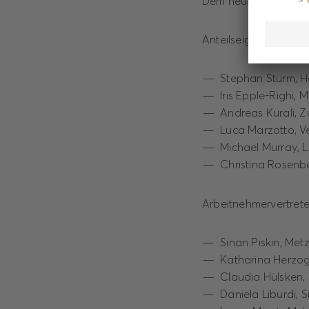
Dem neuen Aufsichts
Anteilseignervertrete
Stephan Sturm, H
Iris Epple-Righi,
Andreas Kurali, Z
Luca Marzotto, Ve
Michael Murray, 
Christina Rosenbe
Arbeitnehmervertrete
Sinan Piskin, Met
Katharina Herzog
Claudia Hülsken, 
Daniela Liburdi, 