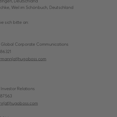
tzingen, Deutschland
tschke, Weil im Schönbuch, Deutschland
e sich bitte an:
nt Global Corporate Communications
-86321
ermann(at)hugoboss.com
 Investor Relations
4-87563
ehr(at)hugoboss.com