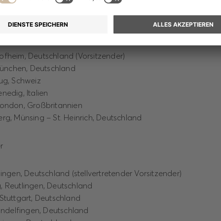
rat der HUGO BOSS AG gehören damit folgende Mitglieder a
r
ofheim, Deutschland (Vorsitzender)
 München, Deutschland
ug, Schweiz
nedig, Italien
London, Großbritannien
rg, Münsing – St. Heinrich, Deutschland
r
zingen, Deutschland (stellvertretender Vorsitzender)
, Reutlingen, Deutschland
Stuttgart, Deutschland
Sindelfingen, Deutschland