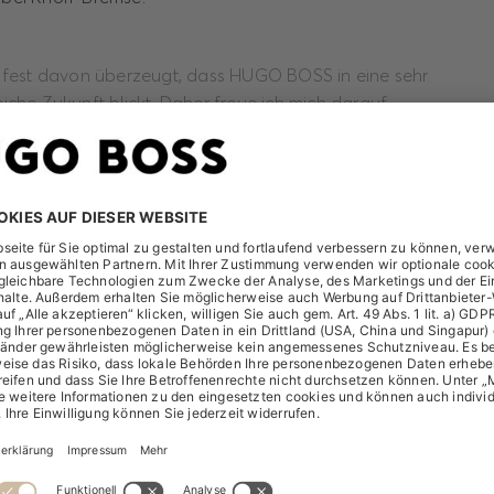
n fest davon überzeugt, dass HUGO BOSS in eine sehr
eiche Zukunft blickt. Daher freue ich mich darauf,
sam mit dem Vorstand und dem Aufsichtsratsteam einen
idenden Beitrag zu diesem Erfolg zu leisten. Mein Dank
 Namen des gesamten Aufsichtsrats den scheidenden
dern Gaetano Marzotto, der diesem Gremium seit 15
angehörte, Robin J. Stalker und selbstverständlich
 Vorgänger Hermann Waldemer für ihre erfolgreiche
“ sagt Stephan Sturm, Aufsichtsratsvorsitzender von
BOSS.
 neue Aufsichtsrat Andreas Kurali zum Vorsitzenden des Pr
 aller Aufsichtsratsmitglieder beträgt fünf Jahre.