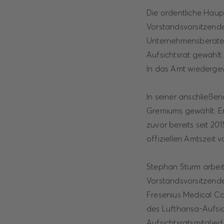
Die ordentliche Hau
Vorstandsvorsitzender
Unternehmensberater,
Aufsichtsrat gewählt
In das Amt wiedergew
In seiner anschließe
Gremiums gewählt. Er
zuvor bereits seit 2
offiziellen Amtszeit
Stephan Sturm arbeit
Vorstandsvorsitzende
Fresenius Medical Ca
des Lufthansa-Aufsich
Aufsichtsratsmitglied