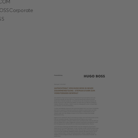
.COM
OSSCorporate
SS