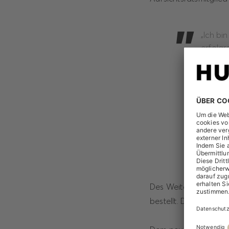
„Ich bi
erfolgr
gemein
entsche
gilt im
Mitglie
Jahren 
meinem
Arbeit,
HUGO 
Des Weiteren hat der
bestellt. Die Amtszeit