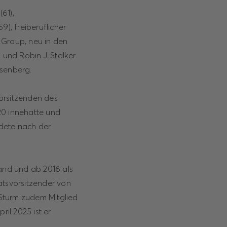
61),
), freiberuflicher
 Group, neu in den
nd Robin J. Stalker.
osenberg.
orsitzenden des
20 innehatte und
ndete nach der
tand und ab 2016 als
atsvorsitzender von
Sturm zudem Mitglied
ril 2025 ist er