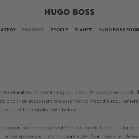
RATEGY
PRODUCT
PEOPLE
PLANET
HUGO BOSS FOUN
e committed to monitoring our products along the supply c
rs and their ecosystem are essential to meet the requirement
r product traceability data below.
s nous engageons à contrôler nos produits tout au long de
 La transparence, la connaissance des fournisseurs et de le