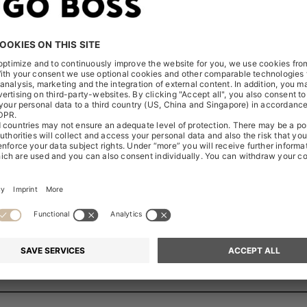
RCHÉ „50556435“
277451 01 / BLACK
277451 01 / DARK BEIGE
277451 01 / DARK BLUE
0277451 01 / MEDIUM PURPLE
277451 01 / OPEN BLUE
0277451 01 / OPEN GREEN