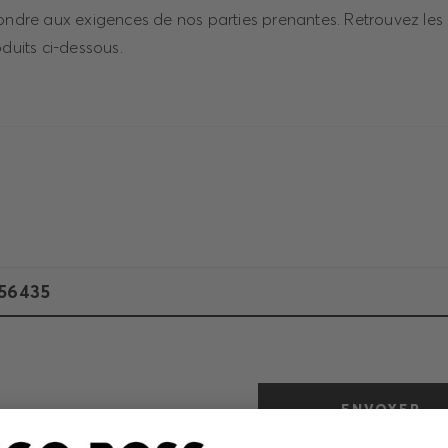
pondre aux exigences de nos parties prenantes. Retrouvez le
oduits ci-dessous.
ENVOYER