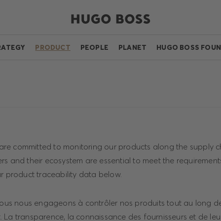
RATEGY
PRODUCT
PEOPLE
PLANET
HUGO BOSS FOUN
e committed to monitoring our products along the supply c
rs and their ecosystem are essential to meet the requirement
r product traceability data below.
s nous engageons à contrôler nos produits tout au long de
 La transparence, la connaissance des fournisseurs et de le