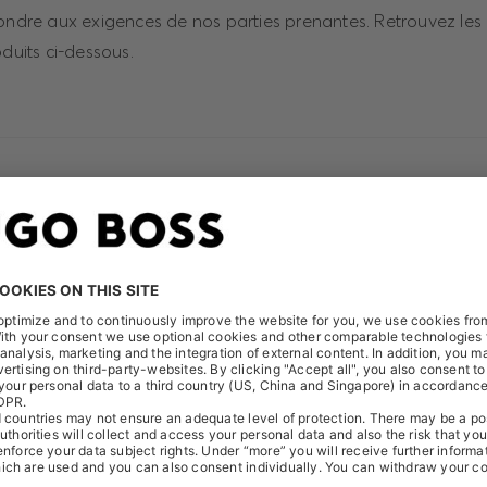
pondre aux exigences de nos parties prenantes. Retrouvez le
oduits ci-dessous.
ENVOYER