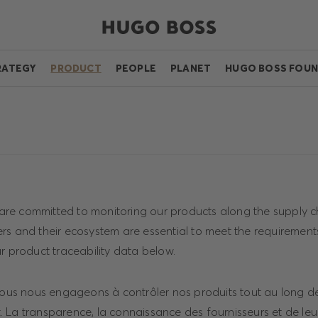
RATEGY
PRODUCT
PEOPLE
PLANET
HUGO BOSS FOUN
e committed to monitoring our products along the supply c
rs and their ecosystem are essential to meet the requirement
r product traceability data below.
s nous engageons à contrôler nos produits tout au long de
 La transparence, la connaissance des fournisseurs et de le