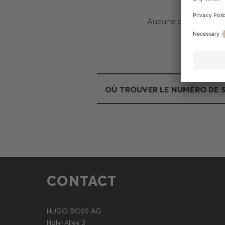
Aucune donnée n'a é
OÙ TROUVER LE NUMÉRO DE S
CONTACT
HUGO BOSS AG
Holy-Allee 3