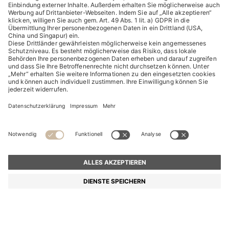
Umweltthemen in die Bildungsarbeit. In den ausgewählten
Schulen wird Nachhaltigkeit durch verschiedene Ansätze
gefördert, die Sonne wird beispielsweise als
Energielieferant genutzt und ein eigenes Wassersystem
sorgt für sauberes Trinkwasser und Hygiene. Gleichzeitig
wird den Schülern Umweltbewusstsein vermittelt.
Unterstützen Sie
UNICEF
mit uns!
Neben unserer Partnerschaft mit UNICEF unterstützen wir
auch viele andere Initiativen. Erfahren Sie
hier
mehr über
das gesellschaftliche Engagement von HUGO BOSS.
Bild: ©UNICEF/UNI284298