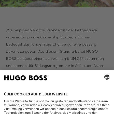
„We help people grow stronger” ist der Leitgedanke
unserer Corporate Citizenship Strategie. Für uns
bedeutet das, Kindern die Chance auf eine bessere
Zukunft zu geben. Aus diesem Grund arbeitet HUGO
BOSS seit über einem Jahrzehnt mit UNICEF zusammen
und spendet für Bildungsprogramme in Afrika und Asien.
Neben dem Projekt „Let us Learn“ in Bangladesch, das wir
seit 2013 unterstützen, werden wir in Zukunft ein weiteres
UNICEF-Projekt unterstützen.
Das Projekt „Living Schools“ in Malawi integriert neben
innovativen Bildungskonzepten, wie E-Learning auch