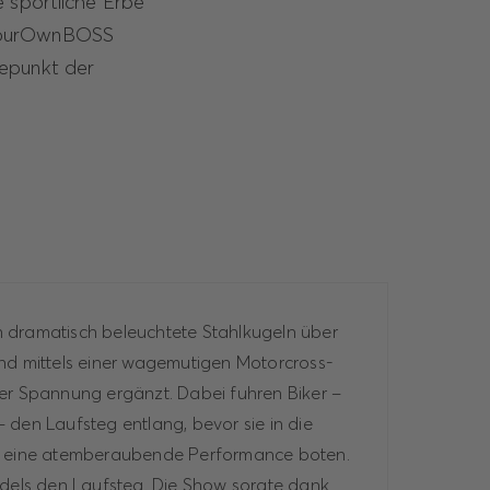
e sportliche Erbe
eYourOwnBOSS
hepunkt der
 dramatisch beleuchtete Stahlkugeln über
nd mittels einer wagemutigen Motorcross-
er Spannung ergänzt. Dabei fuhren Biker –
 den Laufsteg entlang, bevor sie in die
d eine atemberaubende Performance boten.
odels den Laufsteg. Die Show sorgte dank