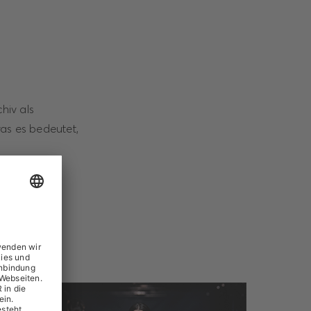
hiv als
as es bedeutet,