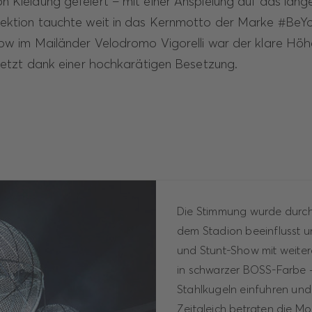
n Kleidung gefeiert – mit einer Anspielung auf das lang
llektion tauchte weit in das Kernmotto der Marke #B
how im Mailänder Velodromo Vigorelli war der klare Hö
uletzt dank einer hochkarätigen Besetzung.
Die Stimmung wurde durch
dem Stadion beeinflusst u
und Stunt-Show mit weiter
in schwarzer BOSS-Farbe –
Stahlkugeln einfuhren un
Zeitgleich betraten die M