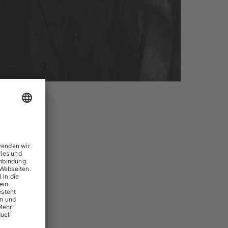
e über die
er