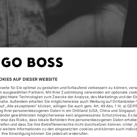
anges“ liefert den einprägsamen Soundtrack, wenn alle BOSS
, die ihren Weg zum Erfolg geprägt haben – einschließlich d
nd Lektionen, denen sie auf ihrem Weg begegnet sind.