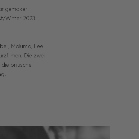
hangemaker
st/Winter 2023
ell, Maluma, Lee
rzfilmen. Die zwei
ie britische
ng.