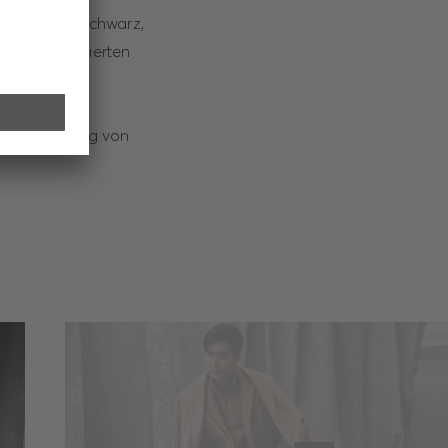
palette von Schwarz,
n und raffinierten
tiven Leitung von