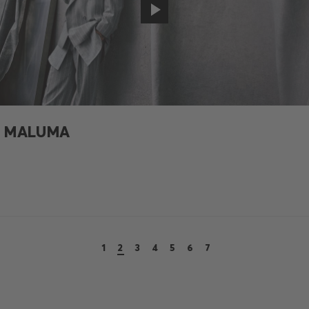
LEE MINHO
1
2
3
4
5
6
7