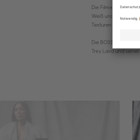
Die Filme und Fotos 
Weiß und Camel, die 
Texturen ergänzt wir
Die BOSS Herbst/Win
Trey Laird und seiner