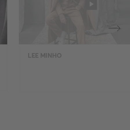
Next
GIGI HADID