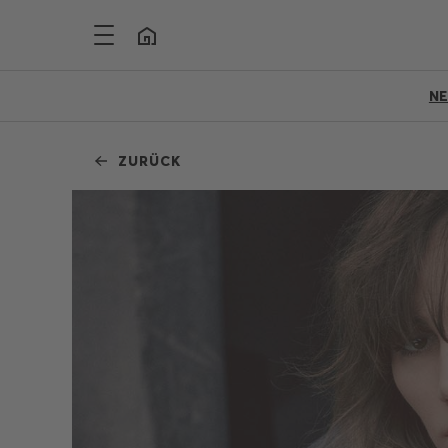
N
ZURÜCK