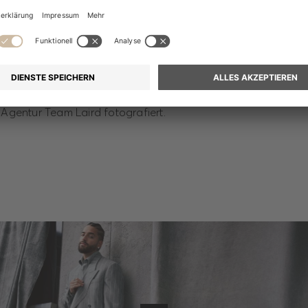
zeigen eine neue Kollektion aus Looks in der ikonischen Farb
in dieser Saison durch ein auffälliges Spektrum von Grautöne
d.
ter 2023 Kampagne wurde von Mikael Jansson unter der krea
 Agentur Team Laird fotografiert.