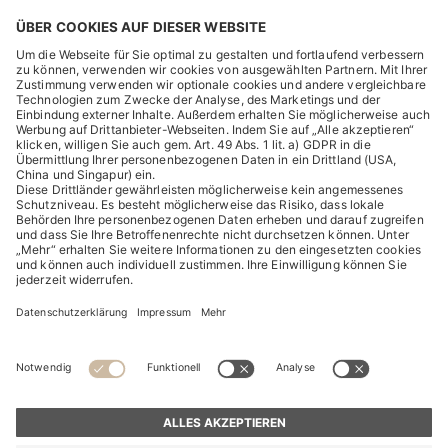
RECHTLICHES
ENTDECKEN
HUGO BOSS Corporate
HUGO BOSS Brands
© 2026 HUGO BOSS All rights reserved