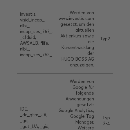
Werden von
investis,
www.investis.com
visid_incap_,
gesetzt, um den
nlbi_,
aktuellen
incap_ses_767_,
Aktienkurs sowie
_cfduid,
Typ2
3th P
die
AWSALB, flife,
Kursentwicklung
nlbi_,
der
incap_ses_763_
HUGO BOSS AG
anzuzeigen.
Werden von
Google für
folgende
Anwendungen
gesetzt:
IDE,
Google Analytics,
_dc_gtm_UA,
1st P
Google Tag
Typ
_ga,
+
Manager.
2-4
_gat_UA, _gid,
Pa
Weitere