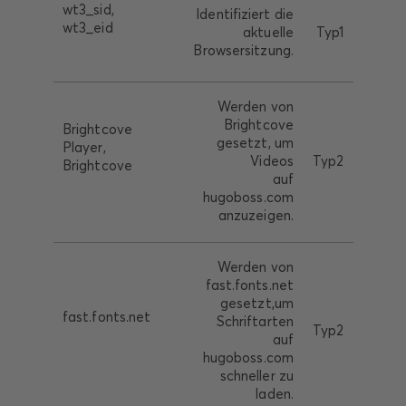
wt3_sid,
Identifiziert die
wt3_eid
aktuelle
Typ1
1st P
Browsersitzung.
Werden von
Brightcove
Brightcove
gesetzt, um
Player,
Videos
Typ2
3th P
Brightcove
auf
hugoboss.com
anzuzeigen.
Werden von
fast.fonts.net
gesetzt,um
fast.fonts.net
Schriftarten
Typ2
1st P
auf
hugoboss.com
schneller zu
laden.