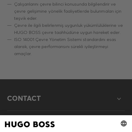
Çalışanlarını çevre bilinci konusunda bilgilendirir ve
çevre gelişimine yönelik faaliyetlerde bulunmaları için
teşvik eder.
Çevre ile ilgili belirlenmiş uygunluk yükümlülüklerine ve
HUGO BOSS çevre taahhüdüne uygun hareket eder.
ISO 14001 Çevre Yönetim Sistemi standardını esas
alarak, çevre performansını sürekli iyileştirmeyi
amaçlar.
CONTACT
LEGAL